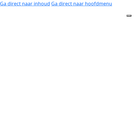
Ga direct naar inhoud
Ga direct naar hoofdmenu
Home
Partners
Fysiotherapie & Podologie Arnhem Zuid werken samen
met andere gespecialiseerde therapeuten. Samen staan
we sterk! We werken graag multidisciplinair om u zo
goed mogelijk te helpen. Onze fysiotherapeuten,
podoloog en manueel therapeut helpen u graag verder
met uw lichamelijke klachten.