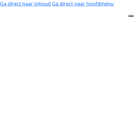
Ga direct naar inhoud
Ga direct naar hoofdmenu
Home
Pijnklachten
Ziekte & Aandoeningen
Hartfalen
Wij Bieden fysiotherapie en revalidatie aan bij hartfalen.
Hartfalen, (ook wel ‘decompensatio cordis’ genoemd)
betekent dat het hart niet goed meer kan pompen. Het
hart pompt minder goed en dit kan klachten geven. Om
de klachten te verminderen, een betere kwaliteit van
leven te bereiken en de prognose te verbeteren is
intensieve begeleiding fysiotherapie noodzakelijk.