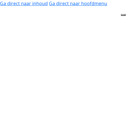
Ga direct naar inhoud
Ga direct naar hoofdmenu
Home
Pijnklachten
Kniepijn
Runners Knee
Een Runner’s Knee, Lopersknie (of Tractus iliotibialis
frictie syndroom/ compressie syndroom) is een
overbelastingsklacht van een pees aan de buitenzijde
van de knie. De klacht treedt voornamelijk op bij
hardlopers en heeft daaraan zijn naam te danken. Een
Runners Knee is te herkennen aan pijn aan de
buitenzijde van de knie. Deze pijn treedt meestal